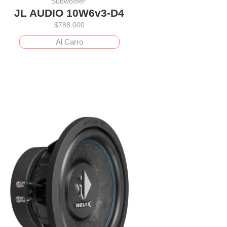
Subwoofer
JL AUDIO 10W6v3-D4
$
788.000
Al Carro