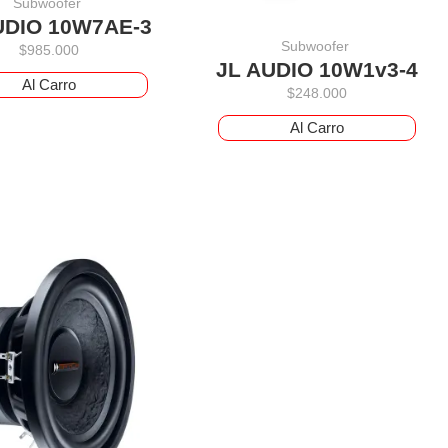
Subwoofer
UDIO 10W7AE-3
Subwoofer
$
985.000
JL AUDIO 10W1v3-4
Al Carro
$
248.000
Al Carro