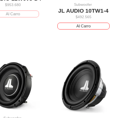
Subwoofer
$
953.680
JL AUDIO 10TW1-4
Al Carro
$
492.565
Al Carro
Subwoofer