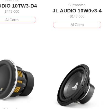
Subwoofer
UDIO 10TW3-D4
JL AUDIO 10W0v3-4
$
443.000
$
148.000
Al Carro
Al Carro