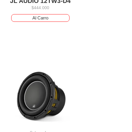
JL AUDIO 12TW3-D4
$
444.000
Al Carro