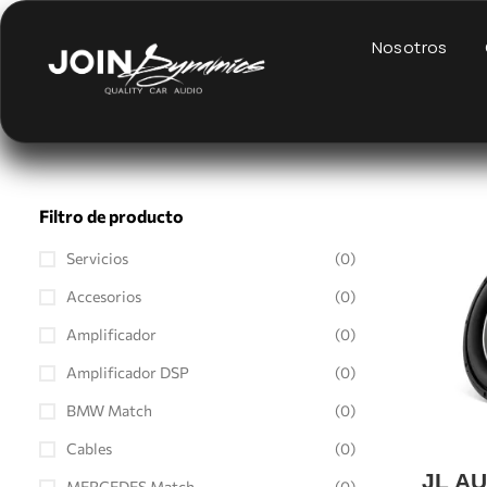
Nosotros
Filtro de producto
Servicios
(0)
Accesorios
(0)
Amplificador
(0)
Amplificador DSP
(0)
BMW Match
(0)
Cables
(0)
JL A
MERCEDES Match
(0)