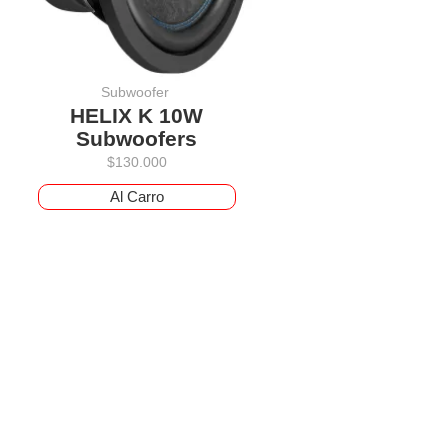
Subwoofer
HELIX K 10W
Subwoofers
$
130.000
Al Carro