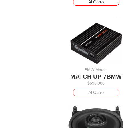
Al Carro
BMW Match
MATCH UP 7BMW
$
698.000
Al Carro