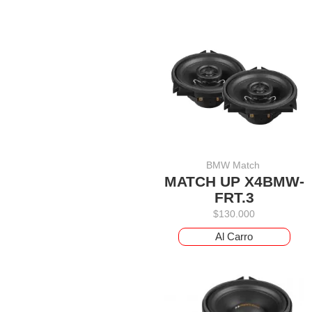
BMW Match
MATCH UP X4BMW-
FRT.3
$
130.000
Al Carro