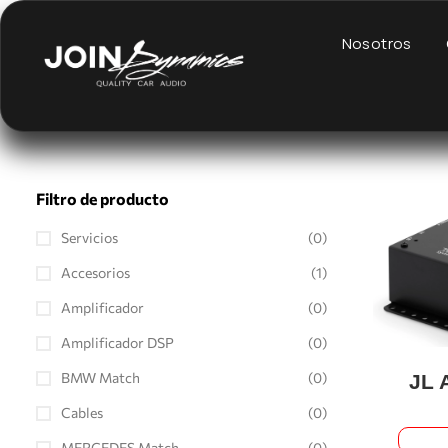
Nosotros
Filtro de producto
Servicios
(0)
Accesorios
(1)
Amplificador
(0)
Amplificador DSP
(0)
BMW Match
(0)
JL 
Cables
(0)
MERCEDES Match
(0)