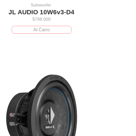
Subwoofer
JL AUDIO 10W6v3-D4
$
788.000
Al Carro