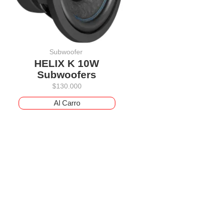
Subwoofer
HELIX K 10W
Subwoofers
$
130.000
Al Carro