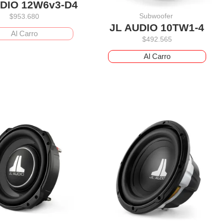
UDIO 12W6v3-D4
Subwoofer
$
953.680
JL AUDIO 10TW1-4
Al Carro
$
492.565
Al Carro