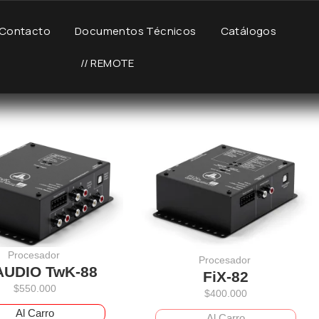
Contacto
Documentos Técnicos
Catálogos
// REMOTE
Procesador
Procesador
AUDIO TwK-88
FiX-82
$
550.000
$
400.000
Al Carro
Al Carro