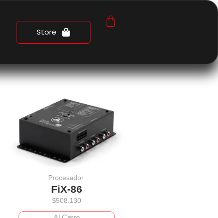
Store
Procesador
FiX-86
$
508.130
Al Carro