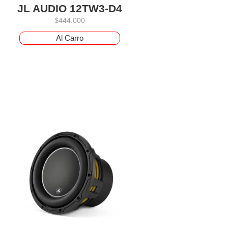
JL AUDIO 12TW3-D4
$
444.000
Al Carro