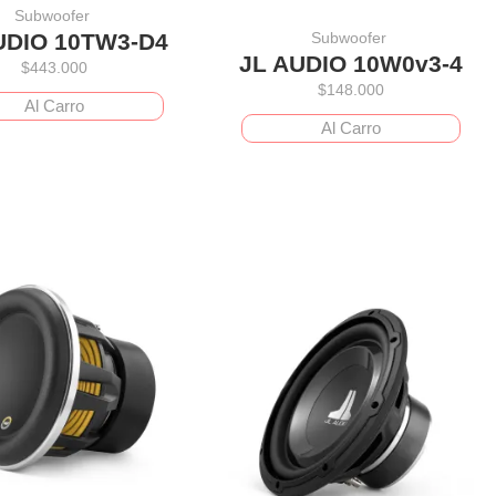
Subwoofer
Subwoofer
UDIO 10TW3-D4
JL AUDIO 10W0v3-4
$
443.000
$
148.000
Al Carro
Al Carro