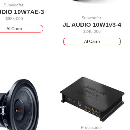
Subwoofer
UDIO 10W7AE-3
Subwoofer
$
985.000
JL AUDIO 10W1v3-4
Al Carro
$
248.000
Al Carro
Procesador