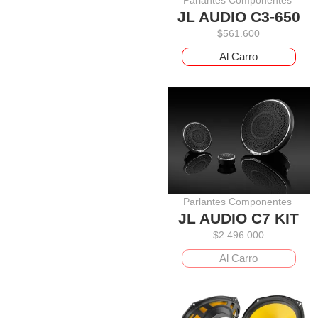
JL AUDIO C3-650
$
561.600
Al Carro
Parlantes Componentes
JL AUDIO C7 KIT
$
2.496.000
Al Carro