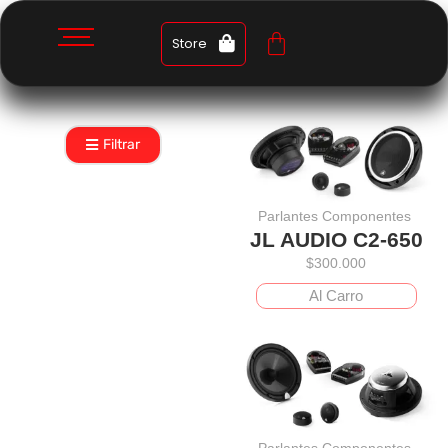
Store
Filtrar
Parlantes Componentes
JL AUDIO C2-650
$
300.000
Al Carro
Parlantes Componentes