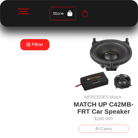
Store
Filtrar
MERCEDES Match
MATCH UP C42MB-
FRT Car Speaker
$
180.000
Al Carro