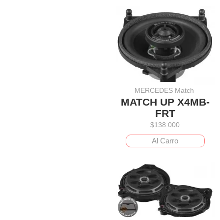
MERCEDES Match
MATCH UP X4MB-
FRT
$
138.000
Al Carro