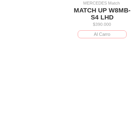
MERCEDES Match
MATCH UP W8MB-
S4 LHD
$
390.000
Al Carro