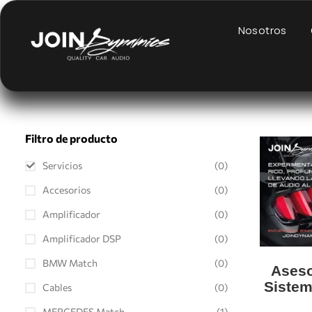
Nosotros
Filtro de producto
Servicios
(0)
Accesorios
(0)
Amplificador
(0)
Amplificador DSP
(0)
BMW Match
(0)
Aseso
Sistem
Cables
(0)
MERCEDES Match
(1)