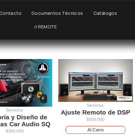
Contacto
Documentos Técnicos
Catálogos
// REMOTE
Servicios
Servicios
Ajuste Remoto de DSP
ría y Diseño de
$
500.000
as Car Audio SQ
Al Carro
$
300.000