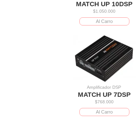
MATCH UP 10DSP
$
1.050.000
Al Carro
Amplificador DSP
MATCH UP 7DSP
$
768.000
Al Carro