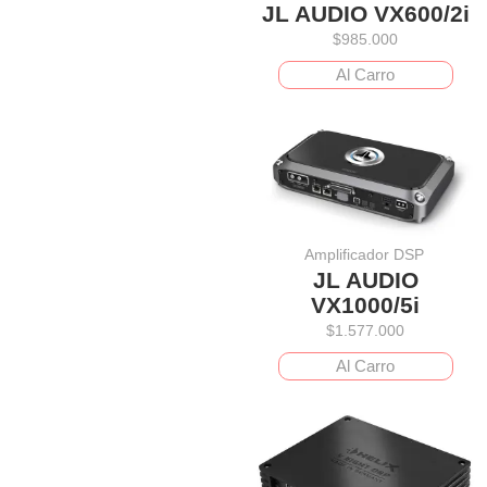
JL AUDIO VX600/2i
$
985.000
Al Carro
Amplificador DSP
JL AUDIO
VX1000/5i
$
1.577.000
Al Carro