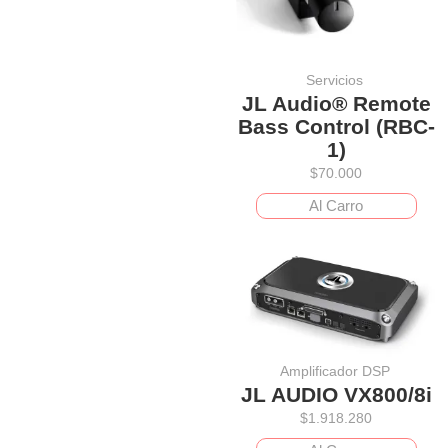
Servicios
JL Audio® Remote
Bass Control (RBC-
1)
$
70.000
Al Carro
Amplificador DSP
JL AUDIO VX800/8i
$
1.918.280