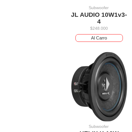
Subwoofer
JL AUDIO 10W1v3-
4
$
248.000
Al Carro
Subwoofer