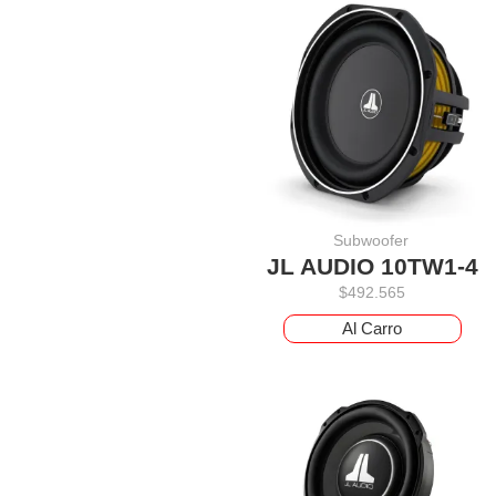
Subwoofer
JL AUDIO 10TW1-4
$
492.565
Al Carro