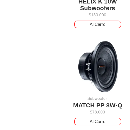
HELIX K 10W
Subwoofers
$
130.000
Al Carro
Subwoofer
MATCH PP 8W-Q
$
78.000
Al Carro