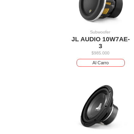
Subwoofer
JL AUDIO 10W7AE-
3
$
985.000
Al Carro