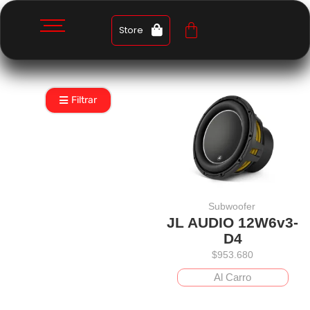
Store
Filtrar
Subwoofer
JL AUDIO 12W6v3-
D4
$
953.680
Al Carro