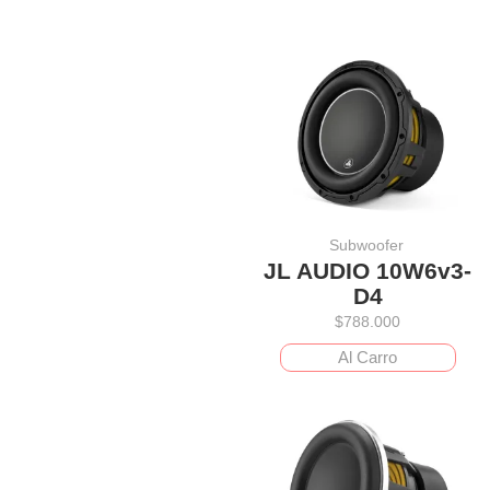
Subwoofer
JL AUDIO 10W6v3-
D4
$
788.000
Al Carro