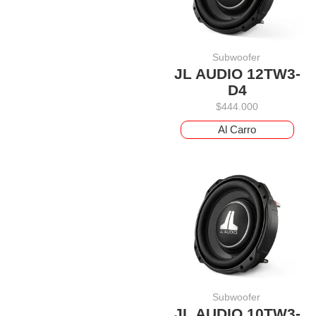
Subwoofer
JL AUDIO 12TW3-
D4
$
444.000
Al Carro
Subwoofer
JL AUDIO 10TW3-