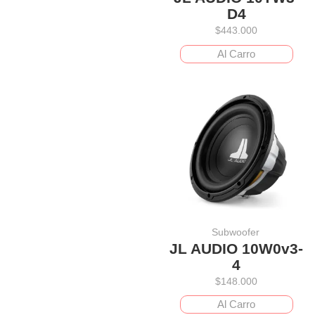
D4
$
443.000
Al Carro
Subwoofer
JL AUDIO 10W0v3-
4
$
148.000
Al Carro