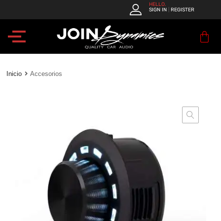
JOIN
HELLO.
SIGN IN
REGISTER
|
Dynamics
–
Quality
Car
Audio
Inicio
Accesorios