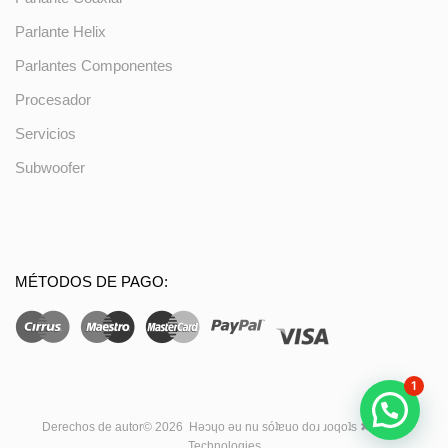
Parlante Helix
Parlantes Componentes
Procesador
Servicios
Subwoofer
MÉTODOS DE PAGO:
1
Derechos de autor©
2026
Hǝɔɥo ǝu nu sóʇɐuo doɹ ɹoqoʇs ✖
Nudra
Technologies