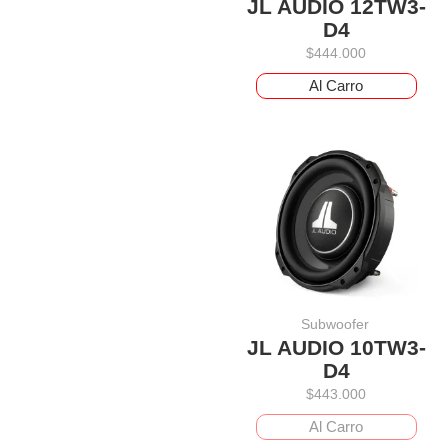
JL AUDIO 12TW3-
D4
$
444.000
Al Carro
Subwoofer
JL AUDIO 10TW3-
D4
$
443.000
Al Carro