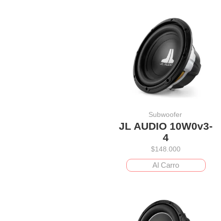
Subwoofer
JL AUDIO 10W0v3-
4
$
148.000
Al Carro