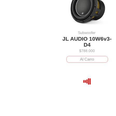
Subwoofer
JL AUDIO 10W6v3-
D4
$
788.000
Al Carro