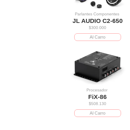
Parlantes Componentes
JL AUDIO C2-650
$
300.000
Al Carro
Procesador
FiX-86
$
508.130
Al Carro