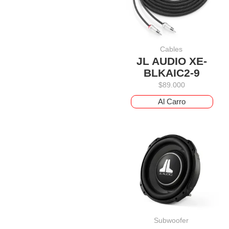
Cables
JL AUDIO XE-
BLKAIC2-9
$
89.000
Al Carro
Subwoofer