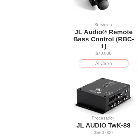
Servicios
JL Audio® Remote
Bass Control (RBC-
1)
$
70.000
Al Carro
Procesador
JL AUDIO TwK-88
$
550.000