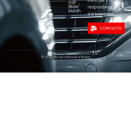
mesnjae y te
DSP
BMW
responderemos
Match
a la brevedad.
CONTACTO
© 2026
Hǝɔɥo ɔou ɐɯoɹ x Νυδρα