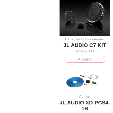
Parlantes Componentes
JL AUDIO C7 KIT
$
2.496.000
Al Carro
Cables
JL AUDIO XD-PCS4-
1B