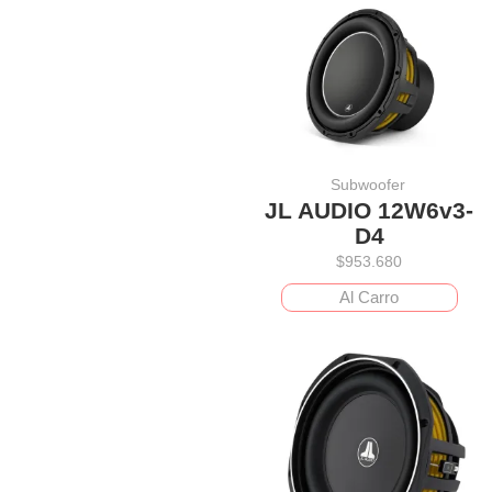
Subwoofer
JL AUDIO 12W6v3-
D4
$
953.680
Al Carro