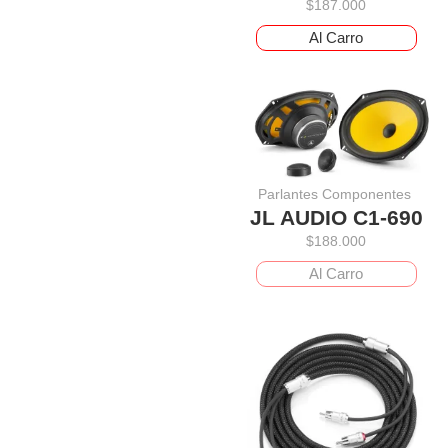
$
187.000
Al Carro
Parlantes Componentes
JL AUDIO C1-690
$
188.000
Al Carro