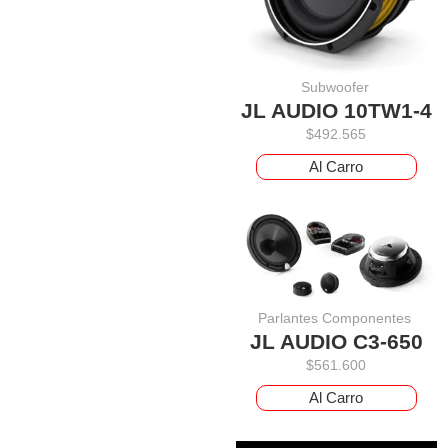
Subwoofer
JL AUDIO 10TW1-4
$
492.565
Al Carro
Parlantes Componentes
JL AUDIO C3-650
$
561.600
Al Carro