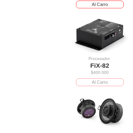
Al Carro
Procesador
FiX-82
$
400.000
Al Carro