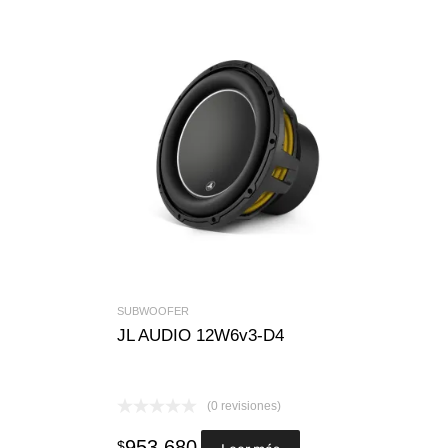
SUBWOOFER
JL AUDIO 12W6v3-D4
(0 revisiones)
953.680
$