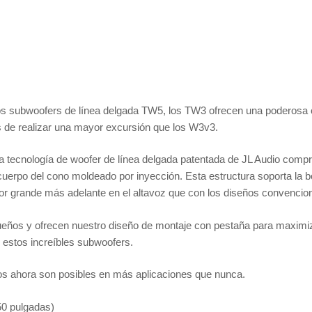
tros subwoofers de línea delgada TW5, los TW3 ofrecen una poderosa
 de realizar una mayor excursión que los W3v3.
la tecnología de woofer de línea delgada patentada de JL Audio compr
 cuerpo del cono moldeado por inyección. Esta estructura soporta la b
tor grande más adelante en el altavoz que con los diseños convencio
ños y ofrecen nuestro diseño de montaje con pestaña para maximiza
 estos increíbles subwoofers.
sos ahora son posibles en más aplicaciones que nunca.
50 pulgadas)