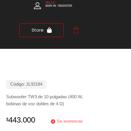
HELLO.
SIGN IN
REGISTER
|
Store
Código:
JL92184
Subwoofer TW3 de 10 pulgadas (400 W,
bobinas de voz dobles de 4 Ω)
443.000
$
Sin existencias