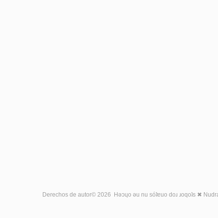
Derechos de autor©
2026
Hǝɔɥo ǝu nu sóʇɐuo doɹ ɹoqoʇs ✖
Nudr