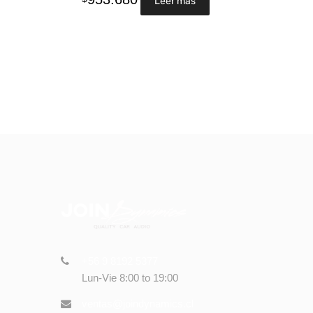
Leer más
+56 9 8192 5377
Lun-Vie 8:00 to 19:00
ventas@joindynamics.cl