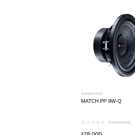
SUBWOOFER
MATCH PP 8W-Q
(0 revisiones)
78.000
$