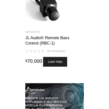
SERVICIOS
JL Audio® Remote Bass
Control (RBC-1)
(0 revisiones)
70.000
$
Leer más