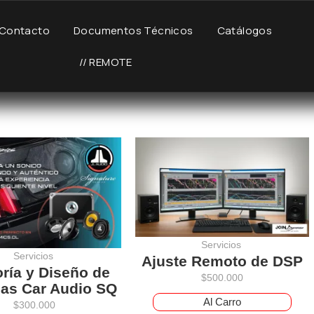
Contacto
Documentos Técnicos
Catálogos
// REMOTE
Servicios
Servicios
Ajuste Remoto de DSP
ría y Diseño de
$
500.000
as Car Audio SQ
Al Carro
$
300.000