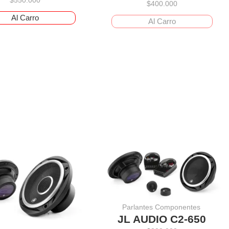
$
550.000
$
400.000
Al Carro
Al Carro
Parlantes Componentes
JL AUDIO C2-650