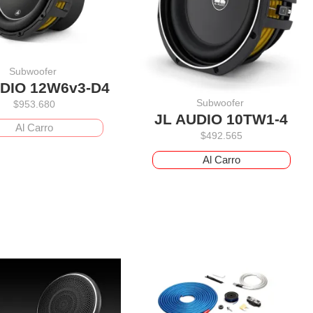
Subwoofer
UDIO 12W6v3-D4
Subwoofer
$
953.680
JL AUDIO 10TW1-4
Al Carro
$
492.565
Al Carro