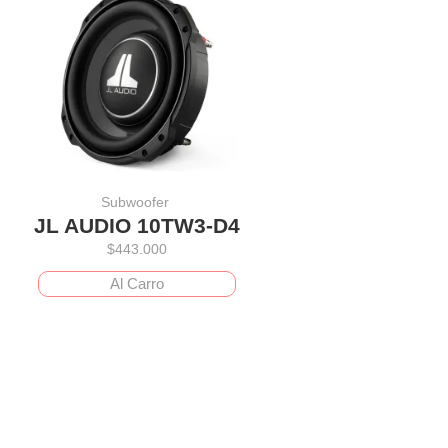
Subwoofer
JL AUDIO 10TW3-D4
$
443.000
Al Carro