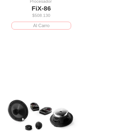
Procesador
FiX-86
$
508.130
Al Carro