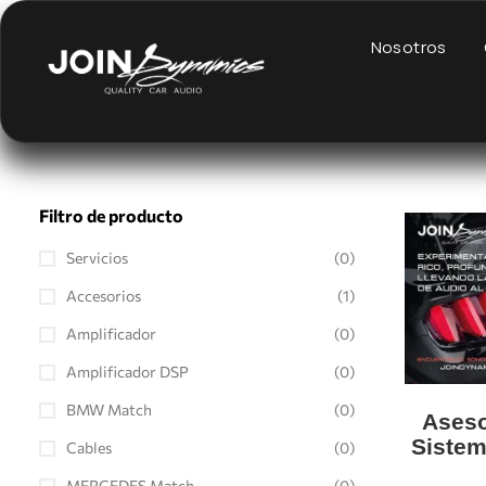
Nosotros
Filtro de producto
Servicios
(0)
Accesorios
(1)
Amplificador
(0)
Amplificador DSP
(0)
BMW Match
(0)
Aseso
Sistem
Cables
(0)
MERCEDES Match
(0)