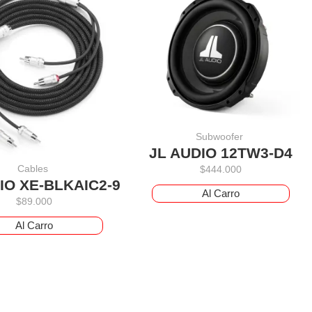
Subwoofer
JL AUDIO 12TW3-D4
Cables
$
444.000
IO XE-BLKAIC2-9
Al Carro
$
89.000
Al Carro