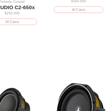
$
300.000
Parlante Coaxial
AUDIO C2-650x
Al Carro
$
250.000
Al Carro