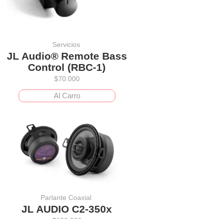
Servicios
JL Audio® Remote Bass
Control (RBC-1)
$
70.000
Al Carro
Parlante Coaxial
JL AUDIO C2-350x