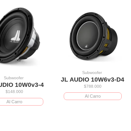
Subwoofer
Subwoofer
JL AUDIO 10W6v3-D4
UDIO 10W0v3-4
$
788.000
$
148.000
Al Carro
Al Carro