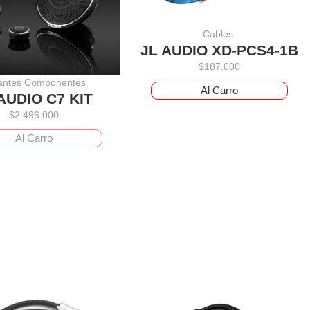
Cables
JL AUDIO XD-PCS4-1B
$
187.000
lantes Componentes
Al Carro
AUDIO C7 KIT
$
2.496.000
Al Carro