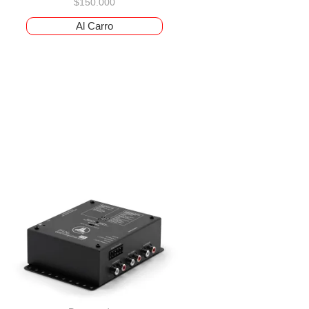
$
150.000
Al Carro