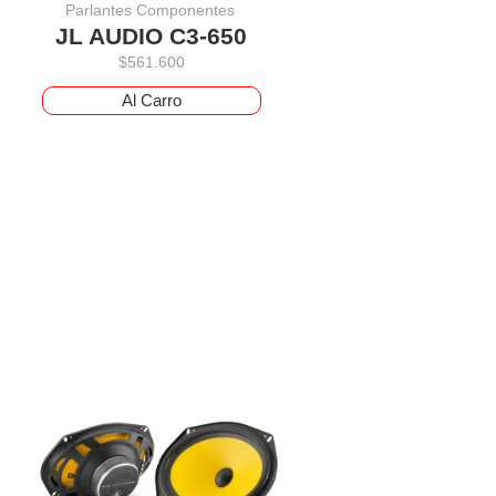
Parlantes Componentes
JL AUDIO C3-650
$
561.600
Al Carro