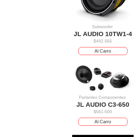
Subwoofer
JL AUDIO 10TW1-4
$
492.565
Al Carro
Parlantes Componentes
JL AUDIO C3-650
$
561.600
Al Carro