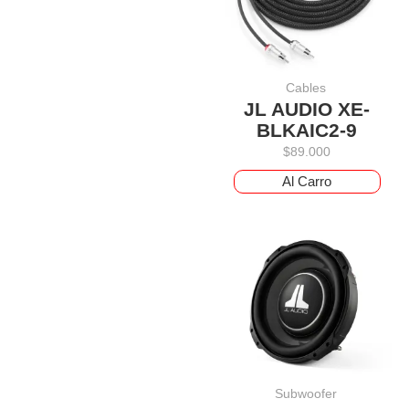
Cables
JL AUDIO XE-
BLKAIC2-9
$
89.000
Al Carro
Subwoofer