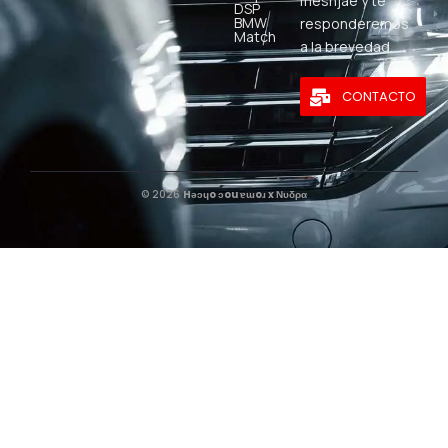
mesnjae y te
DSP
BMW
responderemos
Match
a la brevedad.
CONTACTO
© 2026
Hǝɔɥo ɔou ɐɯoɹ x Νυδρα