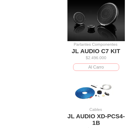
Parlantes Componentes
JL AUDIO C7 KIT
$
2.496.000
Al Carro
Cables
JL AUDIO XD-PCS4-
1B