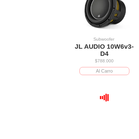
Subwoofer
JL AUDIO 10W6v3-
D4
$
788.000
Al Carro