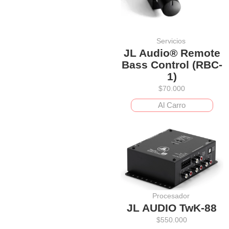
Servicios
JL Audio® Remote
Bass Control (RBC-
1)
$
70.000
Al Carro
Procesador
JL AUDIO TwK-88
$
550.000