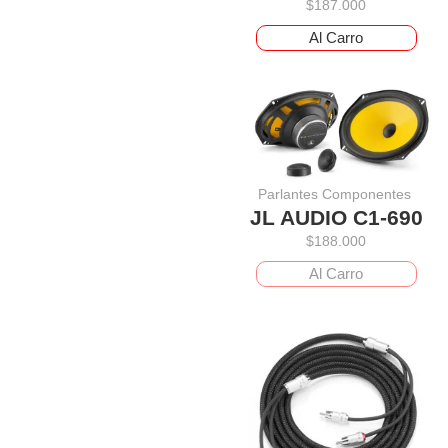
$
187.000
Al Carro
Parlantes Componentes
JL AUDIO C1-690
$
188.000
Al Carro