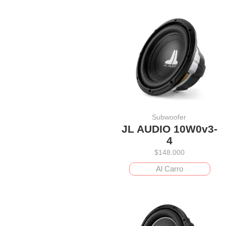
Subwoofer
JL AUDIO 10W0v3-
4
$
148.000
Al Carro