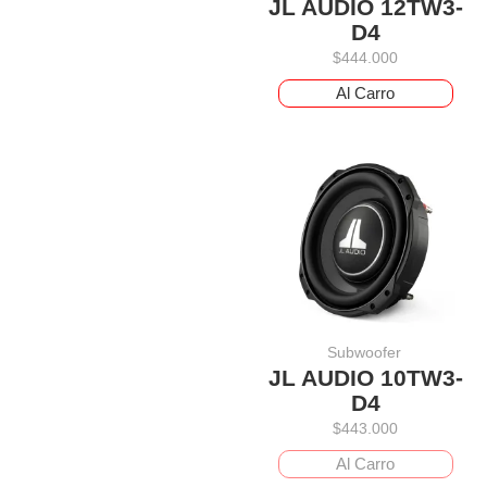
JL AUDIO 12TW3-
D4
$
444.000
Al Carro
Subwoofer
JL AUDIO 10TW3-
D4
$
443.000
Al Carro