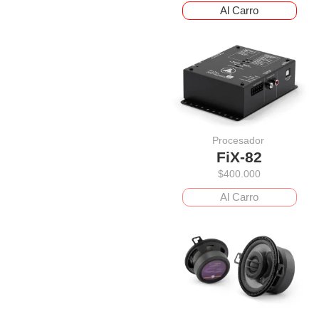
Al Carro
Procesador
FiX-82
$
400.000
Al Carro