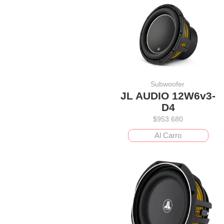
Subwoofer
JL AUDIO 12W6v3-
D4
$
953.680
Al Carro