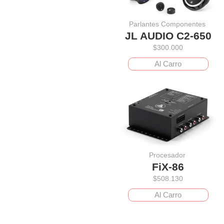
Parlantes Componentes
JL AUDIO C2-650
$
300.000
Al Carro
Procesador
FiX-86
$
508.130
Al Carro