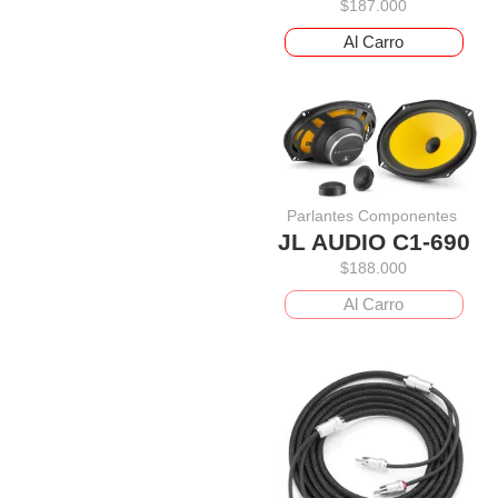
$
187.000
Al Carro
Parlantes Componentes
JL AUDIO C1-690
$
188.000
Al Carro