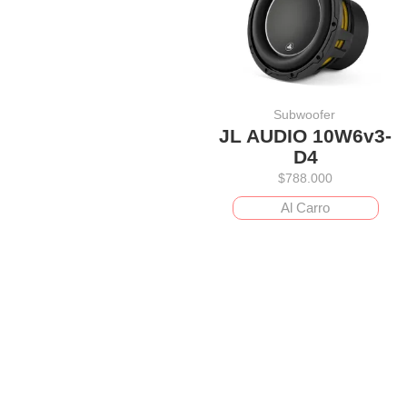
Subwoofer
JL AUDIO 10W6v3-
D4
$
788.000
Al Carro