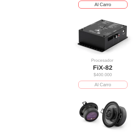
Al Carro
Procesador
FiX-82
$
400.000
Al Carro