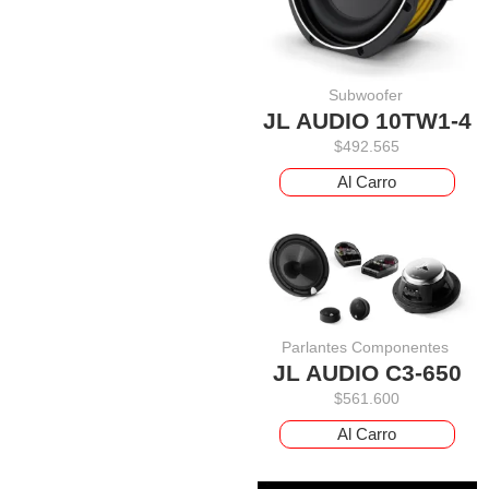
Subwoofer
JL AUDIO 10TW1-4
$
492.565
Al Carro
Parlantes Componentes
JL AUDIO C3-650
$
561.600
Al Carro