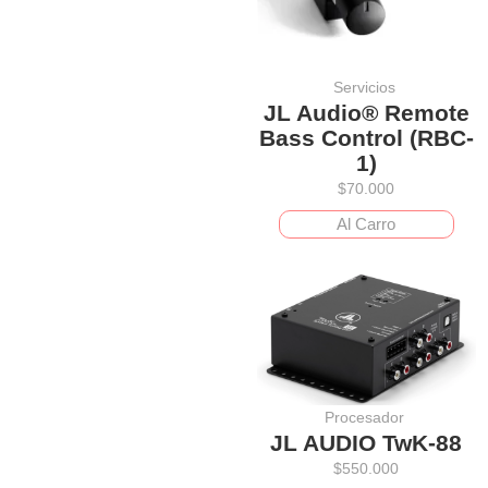
Servicios
JL Audio® Remote
Bass Control (RBC-
1)
$
70.000
Al Carro
Procesador
JL AUDIO TwK-88
$
550.000