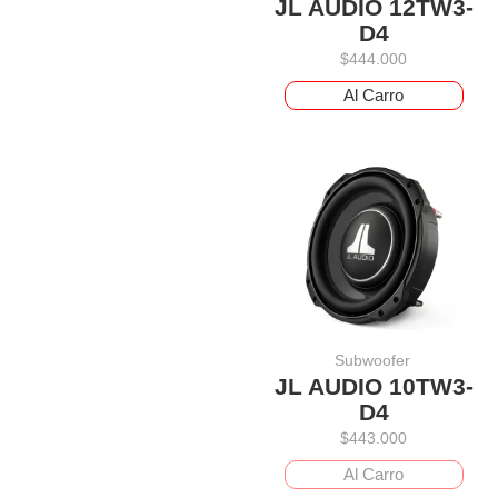
JL AUDIO 12TW3-
D4
$
444.000
Al Carro
Subwoofer
JL AUDIO 10TW3-
D4
$
443.000
Al Carro