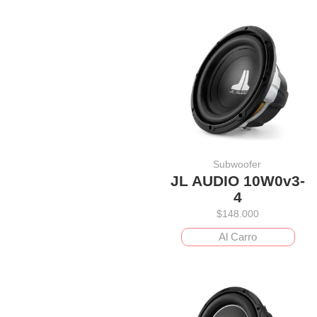
Subwoofer
JL AUDIO 10W0v3-
4
$
148.000
Al Carro