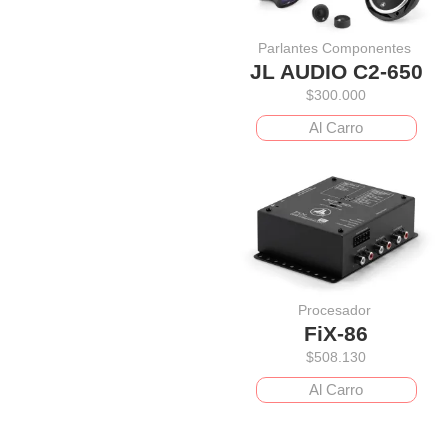
Parlantes Componentes
JL AUDIO C2-650
$
300.000
Al Carro
Procesador
FiX-86
$
508.130
Al Carro