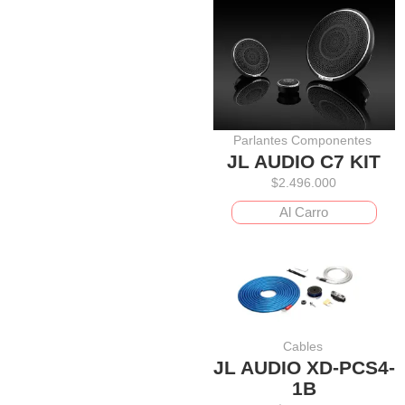
Parlantes Componentes
JL AUDIO C7 KIT
$
2.496.000
Al Carro
Cables
JL AUDIO XD-PCS4-
1B