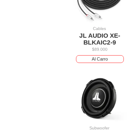
Cables
JL AUDIO XE-
BLKAIC2-9
$
89.000
Al Carro
Subwoofer