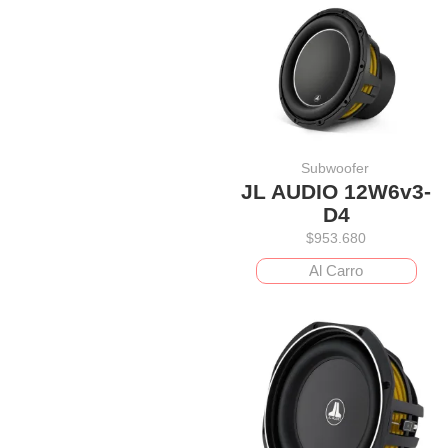
Subwoofer
JL AUDIO 12W6v3-
D4
$
953.680
Al Carro